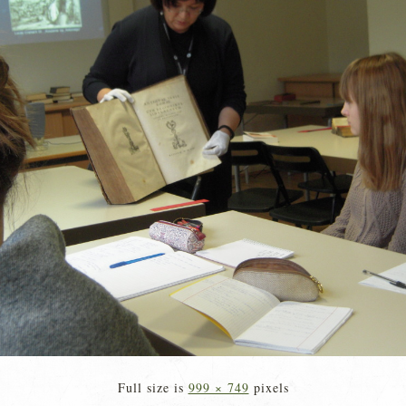
Full size is
999 × 749
pixels