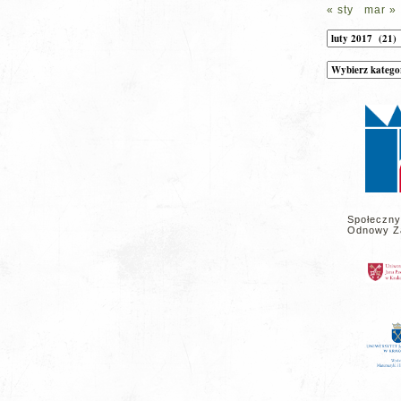
« sty
mar »
Archiwum
Kategorie
wpisów
na
stronie
Społeczny
Odnowy Z