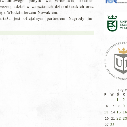
dwudniowego pobytu we Wrocławiu finaliści
wezmą udział w warsztatach dziennikarskich oraz
się z Włodzimierzem Nowakiem.
rtażu jest oficjalnym partnerem Nagrody im.
luty 
P
W
Ś
C
1
2
9
6
7
8
13
15
1
14
22
2
20
21
28
27