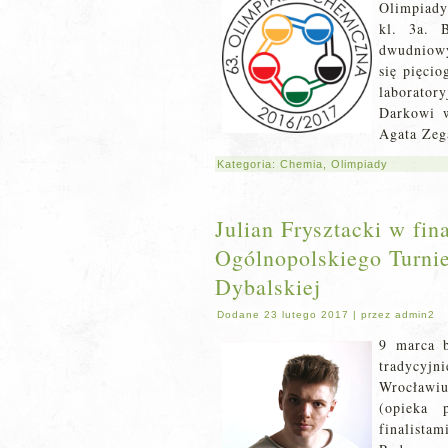
Olimpiady
kl. 3a. 
dwudniowy
się pięcio
laboratory
Darkowi w
Agata Zega
Kategoria:
Chemia
,
Olimpiady
Julian Frysztacki w fi
Ogólnopolskiego Turni
Dybalskiej
Dodane
23 lutego 2017
|
przez
admin2
9 marca b
tradycyjn
Wrocławiu 
(opieka 
finalistam