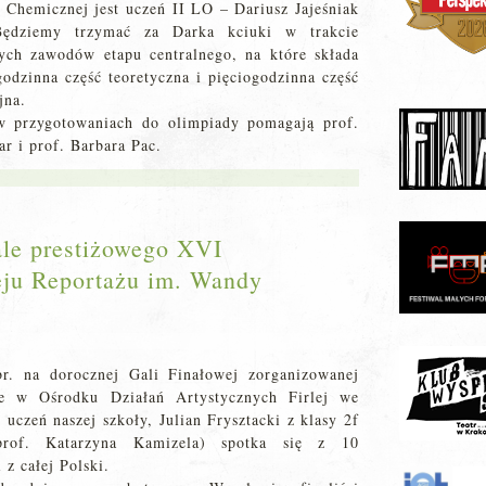
 Chemicznej jest uczeń II LO – Dariusz Jajeśniak
Będziemy trzymać za Darka kciuki w trakcie
ch zawodów etapu centralnego, na które składa
godzinna część teoretyczna i pięciogodzinna część
jna.
 przygotowaniach do olimpiady pomagają prof.
r i prof. Barbara Pac.
nale prestiżowego XVI
eju Reportażu im. Wandy
r. na dorocznej Gali Finałowej zorganizowanej
ie w Ośrodku Działań Artystycznych Firlej we
uczeń naszej szkoły, Julian Frysztacki z klasy 2f
prof. Katarzyna Kamizela) spotka się z 10
i z całej Polski.