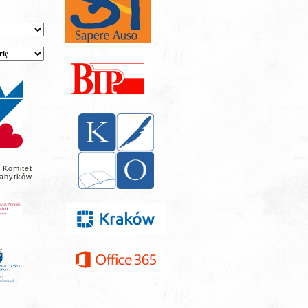
 Komitet
abytków