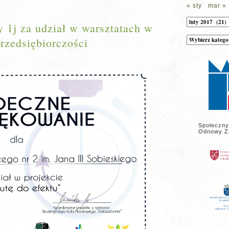
« sty
mar »
Archiwum
y 1j za udział w warsztatach w
Kategorie
rzedsiębiorczości
wpisów
na
stronie
Społeczny
Odnowy Z