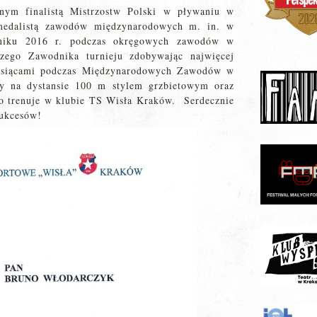
tnym finalistą Mistrzostw Polski w pływaniu w
 medalistą zawodów międzynarodowych m. in. w
rniku 2016 r. podczas okręgowych zawodów w
szego Zawodnika turnieju zdobywając najwięcej
siącami podczas Międzynarodowych Zawodów w
ty na dystansie 100 m stylem grzbietowym oraz
o trenuje w klubie TS Wisła Kraków. Serdecznie
sukcesów!