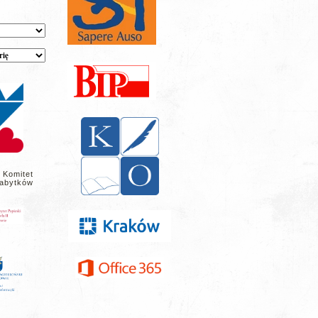
 Komitet
abytków