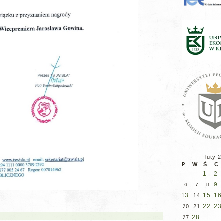
luty 
P
W
Ś
C
1
2
9
6
7
8
13
15
1
14
22
2
20
21
28
27