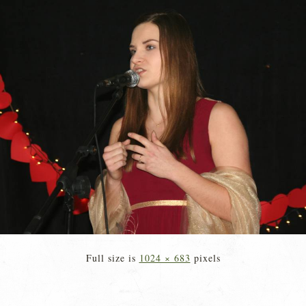
Full size is
1024 × 683
pixels