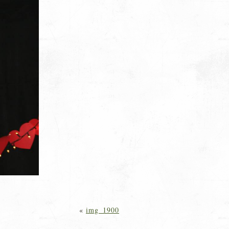
«
img_1900