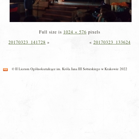
Full size is
1024 × 576
pixels
20170323_141728
»
«
20170323_133624
© II Liceum Ogólnokształcące im. Króla Jana III Sobieskiego w Krakowie 2022