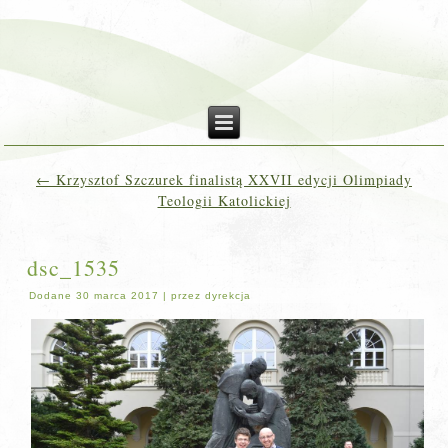
←
Krzysztof Szczurek finalistą XXVII edycji Olimpiady
Teologii Katolickiej
dsc_1535
Dodane
30 marca 2017
|
przez
dyrekcja