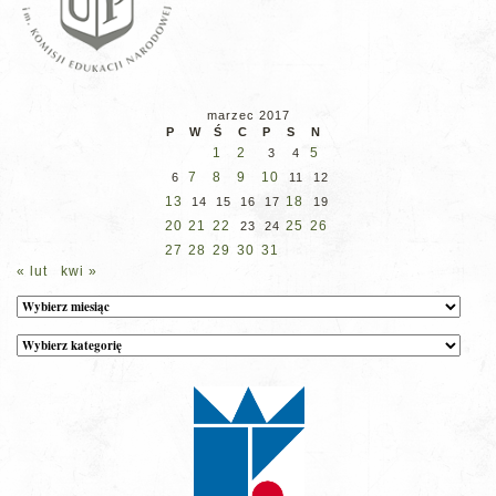
marzec 2017
P
W
Ś
C
P
S
N
1
2
5
3
4
7
8
9
10
6
11
12
13
18
14
15
16
17
19
20
21
22
25
26
23
24
27
28
29
30
31
« lut
kwi »
Archiwum
Kategorie
wpisów
na
stronie