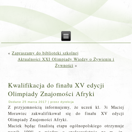
«
Zapraszamy do biblioteki szkolnej
Aktualności XXI Olimpiady Wiedzy o Żywieniu i
Żywności
»
Kwalifikacja do finału XV edycji
Olimpiady Znajomości Afryki
Dodane
25 marca 2017
|
przez
dyrekcja
Z przyjemnością informujemy, że uczeń kl. 3i Maciej
Morawiec zakwalifikował się do finału XV edycji
Olimpiady Znajomości Afryki.
Maciek będąc finalistą etapu ogólnopolskiego otrzymuje
wynik 100% z wiedzy o społeczeństwie na m. in.