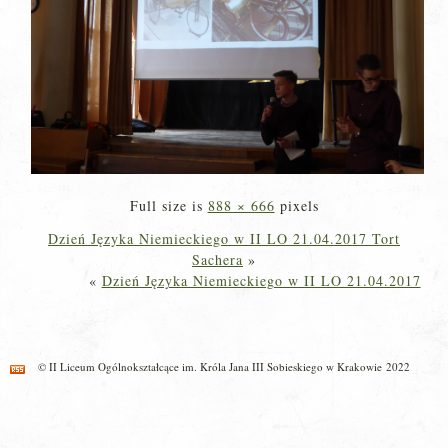
Full size is
888 × 666
pixels
Dzień Języka Niemieckiego w II LO 21.04.2017 Tort
Sachera
»
«
Dzień Języka Niemieckiego w II LO 21.04.2017
© II Liceum Ogólnokształcące im. Króla Jana III Sobieskiego w Krakowie 2022