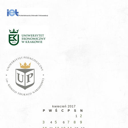
kwiecień 2017
P
W
Ś
C
P
S
N
2
1
3
5
7
8
9
4
6