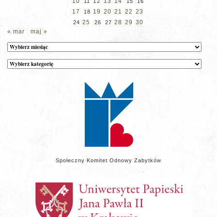
10
12
13
14
11
15
16
17
19
20
21
22
23
18
25
28
29
30
24
26
27
« mar
maj »
Archiwum
Kategorie
wpisów
na
stronie
Społeczny Komitet Odnowy Zabytków