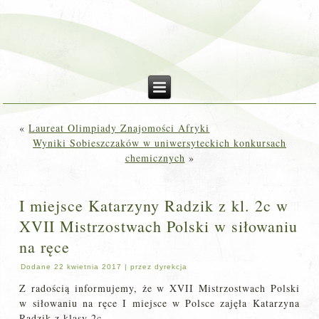
«
Laureat Olimpiady Znajomości Afryki
Wyniki Sobieszczaków w uniwersyteckich konkursach
chemicznych
»
I miejsce Katarzyny Radzik z kl. 2c w
XVII Mistrzostwach Polski w siłowaniu
na ręce
Dodane
22 kwietnia 2017
|
przez
dyrekcja
Z radością informujemy, że w XVII Mistrzostwach Polski
w siłowaniu na ręce I miejsce w Polsce zajęła Katarzyna
Radzik z klasy 2c.