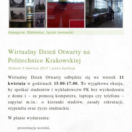
Kategoria:
Biblioteka
,
Język niemiecki
Wirtualny Dzień Otwarty na
Politechnice Krakowskiej
Dodane
5 kwietnia 2017
|
przez
dyrekcja
11
Wirtualny Dzień Otwarty odbędzie się we wtorek
kwietnia
15.00-17.00. T
w godzinach
o wyjątkowa okazja,
by spotkać studentów i wykładowców PK bez wychodzenia
z domu i – za pomocą komputera, laptopa czy telefonu –
zapytać m.in.: o kierunki studiów, zasady rekrutacji,
stypendia oraz życie studenckie.
W planie wydarzenia:
prezentacja uczelni,