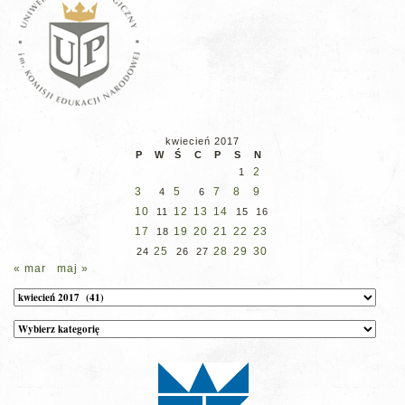
kwiecień 2017
P
W
Ś
C
P
S
N
2
1
3
5
7
8
9
4
6
10
12
13
14
11
15
16
17
19
20
21
22
23
18
25
28
29
30
24
26
27
« mar
maj »
Archiwum
Kategorie
wpisów
na
stronie