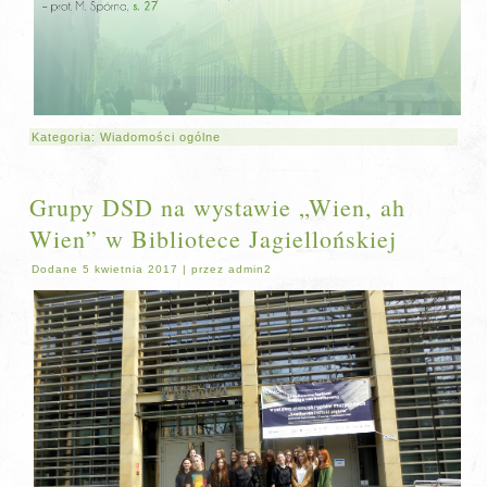
Kategoria:
Wiadomości ogólne
Grupy DSD na wystawie „Wien, ah
Wien” w Bibliotece Jagiellońskiej
Dodane
5 kwietnia 2017
|
przez
admin2