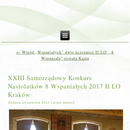
←
Wśród „Wspaniałych” dwie uczennice II LO, „8
Wspaniałą” została Kasia
XXIII Samorządowy Konkurs
Nastolatków 8 Wspaniałych 2017 II LO
Kraków
Dodane
10 kwietnia 2017
|
przez
admin2