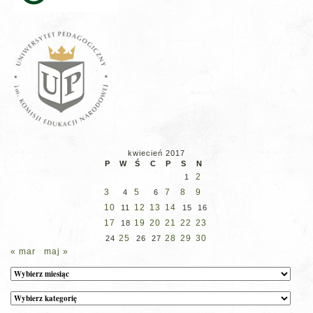
kwiecień 2017
P
W
Ś
C
P
S
N
2
1
3
5
7
8
9
4
6
10
12
13
14
11
15
16
17
19
20
21
22
23
18
25
28
29
30
24
26
27
« mar
maj »
Archiwum
Kategorie
wpisów
na