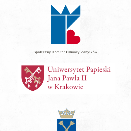
stronie
Społeczny Komitet Odnowy Zabytków