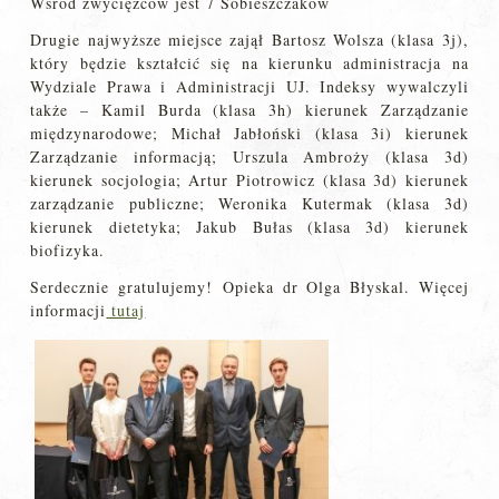
Wśród zwycięzców jest 7 Sobieszczaków
Drugie najwyższe miejsce zajął Bartosz Wolsza (klasa 3j),
który będzie kształcić się na kierunku administracja na
Wydziale Prawa i Administracji UJ. Indeksy wywalczyli
także – Kamil Burda (klasa 3h) kierunek Zarządzanie
międzynarodowe; Michał Jabłoński (klasa 3i) kierunek
Zarządzanie informacją; Urszula Ambroży (klasa 3d)
kierunek socjologia; Artur Piotrowicz (klasa 3d) kierunek
zarządzanie publiczne; Weronika Kutermak (klasa 3d)
kierunek dietetyka; Jakub Bułas (klasa 3d) kierunek
biofizyka.
Serdecznie gratulujemy! Opieka dr Olga Błyskal. Więcej
informacji
tutaj