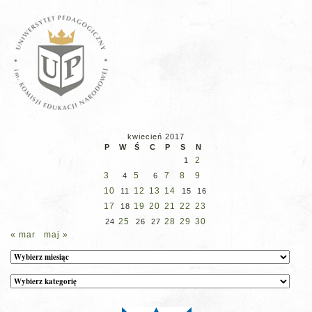
kwiecień 2017
P
W
Ś
C
P
S
N
2
1
3
5
7
8
9
4
6
10
12
13
14
11
15
16
17
19
20
21
22
23
18
25
28
29
30
24
26
27
« mar
maj »
Archiwum
Kategorie
wpisów
na
stronie