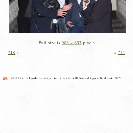
Full size is
986 × 657
pixels
718
»
«
715
© II Liceum Ogólnokształcące im. Króla Jana III Sobieskiego w Krakowie 2022