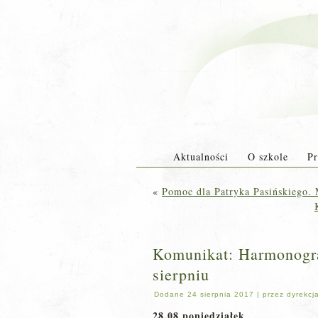
Aktualności
O szkole
Pr
«
Pomoc dla Patryka Pasińskiego.
Komunikat: Harmonog
sierpniu
Dodane
24 sierpnia 2017
|
przez
dyrekcj
28.08 poniedziałek