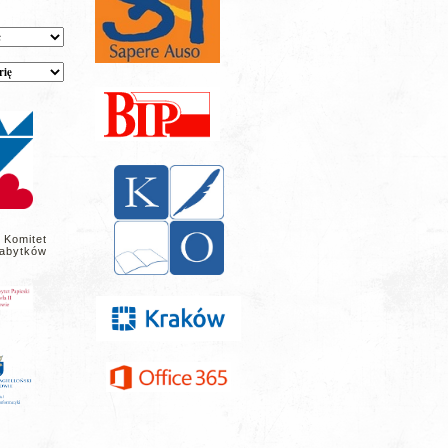
 Komitet
abytków