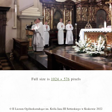
Full size is
1024 × 576
pixels
© II Liceum Ogólnokształcące im. Króla Jana III Sobieskiego w Krakowie 2022