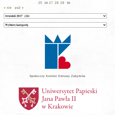
25
27
28
29
26
30
« sie
paź »
Archiwum
Kategorie
wpisów
na
stronie
Społeczny Komitet Odnowy Zabytków