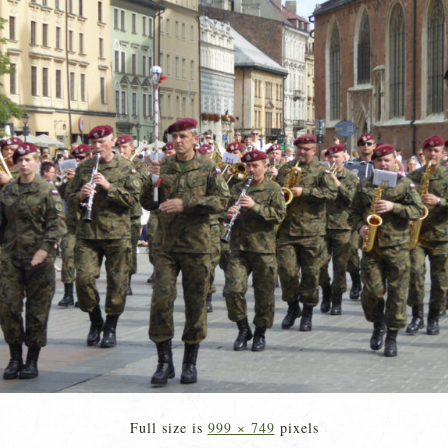
Full size is
999 × 749
pixels