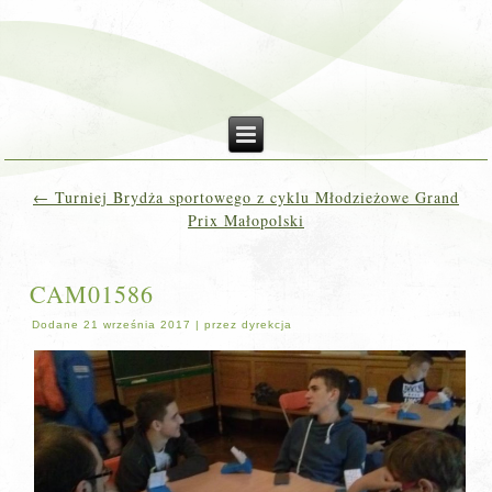
←
Turniej Brydża sportowego z cyklu Młodzieżowe Grand
Prix Małopolski
CAM01586
Dodane
21 września 2017
|
przez
dyrekcja