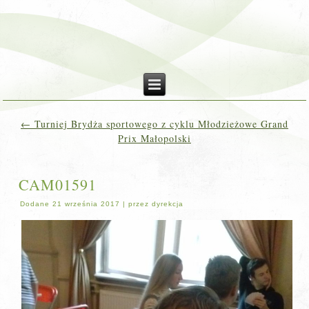
←
Turniej Brydża sportowego z cyklu Młodzieżowe Grand
Prix Małopolski
CAM01591
Dodane
21 września 2017
|
przez
dyrekcja