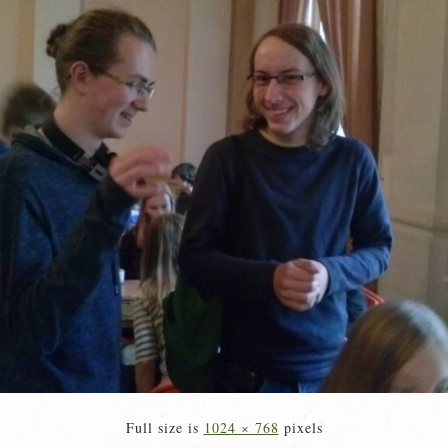
Full size is
1024 × 768
pixels