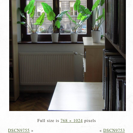
Full size is
768 × 1024
pixels
DSCN9755
»
«
DSCN9753