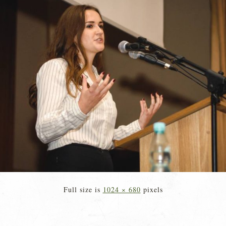
Full size is
1024 × 680
pixels