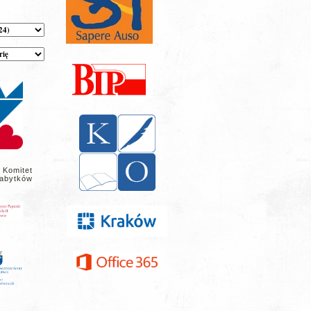
 Komitet
abytków