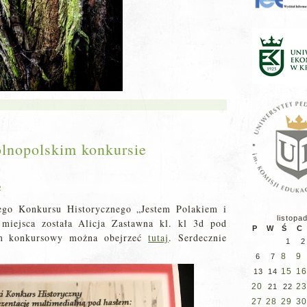
gólnopolskim konkursie
2
ego Konkursu Historycznego „Jestem Polakiem i
listopa
 miejsca została Alicja Zastawna kl. kl 3d pod
P
W
Ś
C
lm konkursowy można obejrzeć
tutaj
. Serdecznie
1
2
8
9
6
7
15
16
13
14
20
23
21
22
27
28
29
30