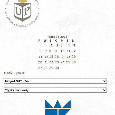
listopad 2017
P
W
Ś
C
P
S
N
3
1
2
4
5
8
9
10
12
6
7
11
15
16
19
13
14
17
18
20
23
24
25
26
21
22
27
28
29
30
« paź
gru »
Archiwum
Kategorie
wpisów
na
stronie