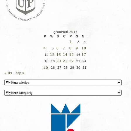
grudzień 2017
P
W
Ś
C
P
S
N
1
2
3
4
6
7
8
9
10
5
12
13
14
15
17
11
16
20
21
22
18
19
23
24
25
26
27
28
29
30
31
« lis
sty »
Archiwum
Kategorie
wpisów
na
stronie