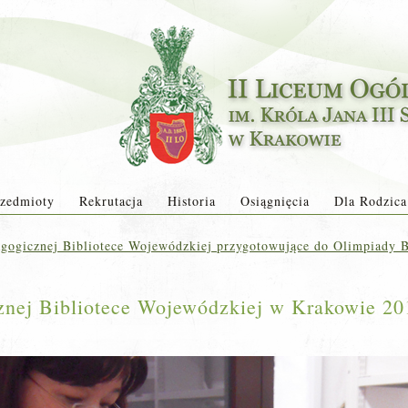
zedmioty
Rekrutacja
Historia
Osiągnięcia
Dla Rodzica
ogicznej Bibliotece Wojewódzkiej przygotowujące do Olimpiady Bi
znej Bibliotece Wojewódzkiej w Krakowie 20