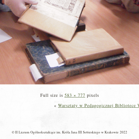
Full size is
583 × 777
pixels
«
Warsztaty w Pedagogicznej Bibliotece
© II Liceum Ogólnokształcące im. Króla Jana III Sobieskiego w Krakowie 2022