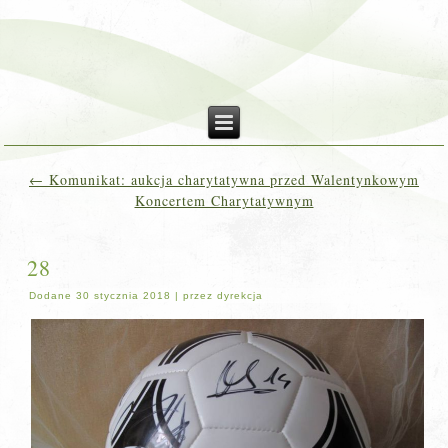
←
Komunikat: aukcja charytatywna przed Walentynkowym
Koncertem Charytatywnym
28
Dodane
30 stycznia 2018
|
przez
dyrekcja