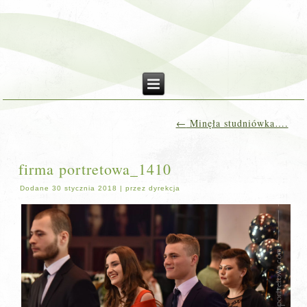
←
Minęła studniówka….
firma portretowa_1410
Dodane
30 stycznia 2018
|
przez
dyrekcja