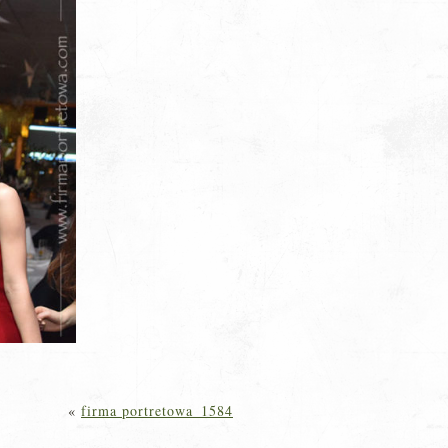
«
firma portretowa_1584