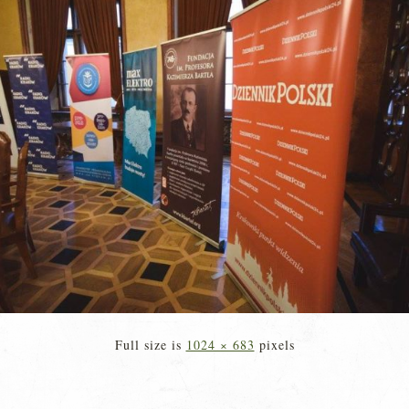
Full size is
1024 × 683
pixels