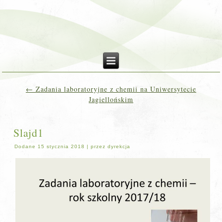
←
Zadania laboratoryjne z chemii na Uniwersytecie
Jagiellońskim
Slajd1
Dodane
15 stycznia 2018
|
przez
dyrekcja