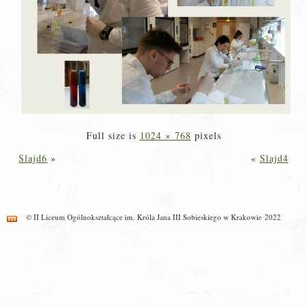
Full size is
1024 × 768
pixels
Slajd6
»
«
Slajd4
© II Liceum Ogólnokształcące im. Króla Jana III Sobieskiego w Krakowie 2022