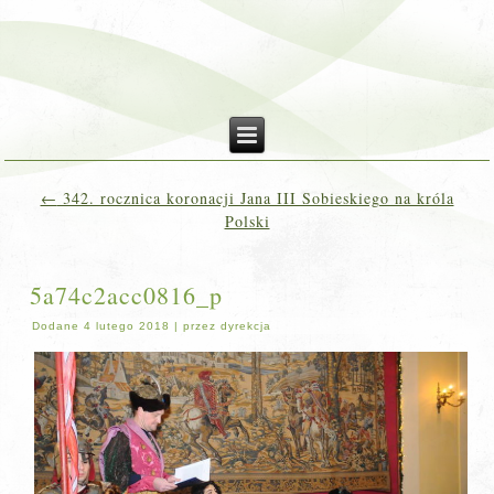
←
342. rocznica koronacji Jana III Sobieskiego na króla
Polski
5a74c2acc0816_p
Dodane
4 lutego 2018
|
przez
dyrekcja