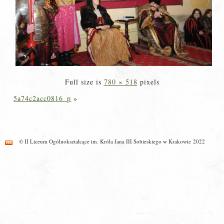
Full size is
780 × 518
pixels
5a74c2acc0816_p
»
© II Liceum Ogólnokształcące im. Króla Jana III Sobieskiego w Krakowie 2022