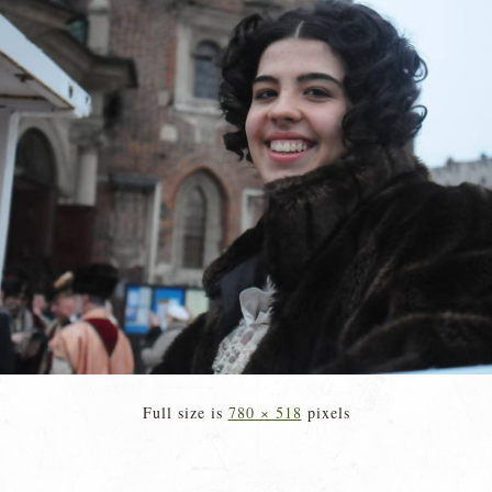
Full size is
780 × 518
pixels