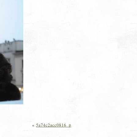
«
5a74c2acc0816_p