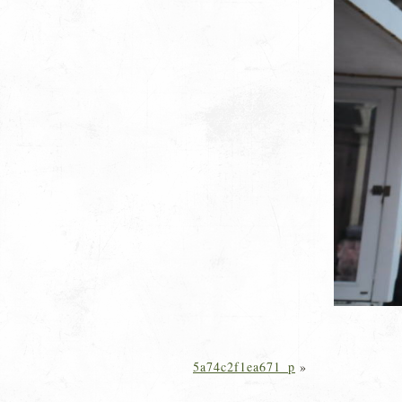
5a74c2f1ea671_p
»