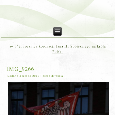
←
342. rocznica koronacji Jana III Sobieskiego na króla
Polski
IMG_9266
Dodane
4 lutego 2018
|
przez
dyrekcja