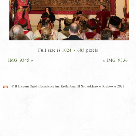
Full size is
1024 × 683
pixels
IMG_9345
»
«
IMG_9336
© II Liceum Ogólnokształcące im. Króla Jana III Sobieskiego w Krakowie 2022