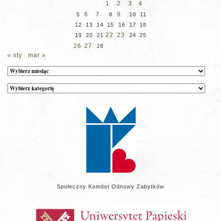
1
2
3
4
6
7
9
5
8
10
11
12
13
14
15
16
17
18
22
23
19
20
21
24
25
26
27
28
« sty
mar »
Archiwum
Kategorie
wpisów
na
stronie
Społeczny Komitet Odnowy Zabytków