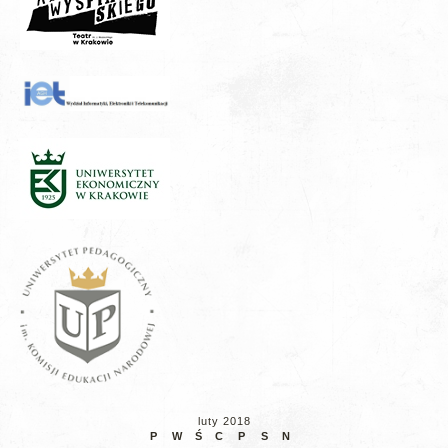
luty 2018
P
W
Ś
C
P
S
N