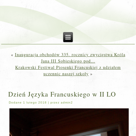
«
Inauguracja obchodów 335. rocznicy zwycięstwa Króla
Jana III Sobieskiego pod…
Krakowski Festiwal Piosenki Francuskiej z udziałem
uczennic naszej szkoły
»
Dzień Języka Francuskiego w II LO
Dodane
1 lutego 2018
|
przez
admin2