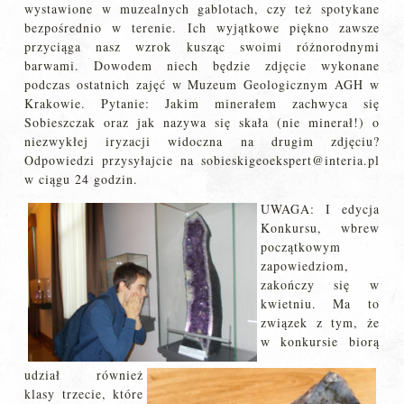
wystawione w muzealnych gablotach, czy też spotykane
bezpośrednio w terenie. Ich wyjątkowe piękno zawsze
przyciąga nasz wzrok kusząc swoimi różnorodnymi
barwami. Dowodem niech będzie zdjęcie wykonane
podczas ostatnich zajęć w Muzeum Geologicznym AGH w
Krakowie. Pytanie: Jakim minerałem zachwyca się
Sobieszczak oraz jak nazywa się skała (nie minerał!) o
niezwykłej iryzacji widoczna na drugim zdjęciu?
Odpowiedzi przysyłajcie na sobieskigeoekspert@interia.pl
w ciągu 24 godzin.
UWAGA: I edycja
Konkursu, wbrew
początkowym
zapowiedziom,
zakończy się w
kwietniu. Ma to
związek z tym, że
w konkursie biorą
udział również
klasy trzecie, które