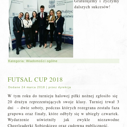
Gratulujemy i życzymy
dalszych sukcesów!
Kategoria:
Wiadomości ogólne
FUTSAL CUP 2018
Dodane
24 marca 2018
|
przez
dyrekcja
W tym roku do turnieju halowej piłki nożnej zgłosiło się
20 drużyn reprezentujących swoje klasy. Turniej trwał 3
dni – dwie soboty, podczas których rozegrana została faza
grupowa oraz finały, które odbyły się w ubiegły czwartek.
Wydarzenie uświetniły jak zwykle niezawodne
Cheerleaderki Sobieskiego oraz cudowna publiczność.