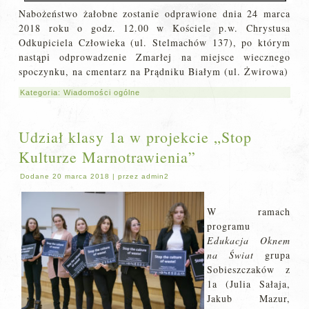
Nabożeństwo żałobne zostanie odprawione dnia 24 marca
2018 roku o godz. 12.00 w Kościele p.w. Chrystusa
Odkupiciela Człowieka (ul. Stelmachów 137), po którym
nastąpi odprowadzenie Zmarłej na miejsce wiecznego
spoczynku, na cmentarz na Prądniku Białym (ul. Żwirowa)
Kategoria:
Wiadomości ogólne
Udział klasy 1a w projekcie „Stop
Kulturze Marnotrawienia”
Dodane
20 marca 2018
|
przez
admin2
W ramach
programu
Edukacja Oknem
na Świat
grupa
Sobieszczaków z
1a (Julia Sałaja,
Jakub Mazur,