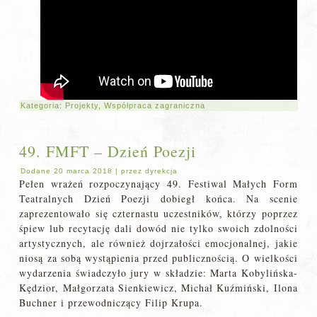
Kategoria:
Projekty
,
Współpraca zagraniczna
49. FMFT – Dzień Poezji
Dodane
20 marca 2018
|
przez
dyrekcja
Pełen wrażeń rozpoczynający 49. Festiwal Małych Form
Teatralnych Dzień Poezji dobiegł końca. Na scenie
zaprezentowało się czternastu uczestników, którzy poprzez
śpiew lub recytację dali dowód nie tylko swoich zdolności
artystycznych, ale również dojrzałości emocjonalnej, jakie
niosą za sobą wystąpienia przed publicznością. O wielkości
wydarzenia świadczyło jury w składzie: Marta Kobylińska-
Kędzior, Małgorzata Sienkiewicz, Michał Kuźmiński, Ilona
Buchner i przewodniczący Filip Krupa.