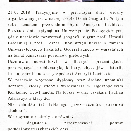
21-03-2018 Tradycyjnie w pierwszym dniu wiosny
organizowany jest w naszej szkole Dzień Geografii. W tym
roku tematem przewodnim była Ameryka Łacińska.
Początek dnia upłynął na Uniwersytecie Pedagogicznym,
gdzie uczniowie rozszerzeń geografii z grup prof. Urszuli
Batorskiej i prof. Leszka Lupy wzięli udział w ramach
Uniwersyteckiego Fakultetu Geograficznego w warsztatach
na temat oznaczania poziomów glebowych.
Uczniowie uczestniczyli w licznych prezentacjach,
poruszających problematykę kultury, obyczajów, historii,
kuchni oraz ludności i gospodarki Ameryki Łacińskiej.
W przerwie wręczono dyplomy oraz drobne upominki
uczniom, którzy zdobyli wyróżnienia w Ogólnopolskim
Konkursie Geo-Planeta. Najlepszy wynik uzyskała Paulina
Adamczyk z klasy 2d.
Nie zabrakło też lubianego przez uczniów konkursu
„Kahoot”.
W programie znalazły się również
– degustacja przesmacznych potraw
południowoamerykańskich oraz