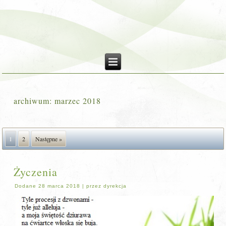
archiwum:
marzec 2018
1
2
Następne »
Życzenia
Dodane
28 marca 2018
|
przez
dyrekcja