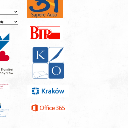
 Komitet
abytków