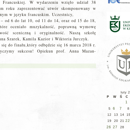
i Francuskiej. W wydarzeniu wzięło udział 38
tym roku zaprezentować utwór skomponowany w
anym w języku francuskim. Uczestnicy,
 – od 6 do lat 10, od 11 do 14, oraz od 15 do 18,
 które oceniało muzykalność, poprawną wymowę
wość sceniczną i oryginalność. Naszą szkołę
nna Szarek, Kamila Kazior i Wiktoria Jurczyk.
się do finału,który odbędzie się 16 marca 2018 r.
czymy sukcesu! Opiekun prof. Anna Mazan-
luty 
P
W
Ś
C
1
6
7
5
8
12
13
14
1
22
19
20
21
26
27
28