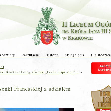
zedmioty
Rekrutacja
Historia
Osiągnięcia
Dla Rodzica
 LO
ski Konkurs Fotograficzny „Leśne inspiracje”…
»
senki Francuskiej z udziałem