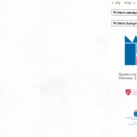
« sty
mar »
Archiwum
Kategorie
wpisów
na
stronie
Społeczny
Odnowy Z