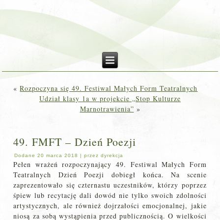
«
Rozpoczyna się 49. Festiwal Małych Form Teatralnych
Udział klasy 1a w projekcie „Stop Kulturze
Marnotrawienia”
»
49. FMFT – Dzień Poezji
Dodane
20 marca 2018
|
przez
dyrekcja
Pełen wrażeń rozpoczynający 49. Festiwal Małych Form
Teatralnych Dzień Poezji dobiegł końca. Na scenie
zaprezentowało się czternastu uczestników, którzy poprzez
śpiew lub recytację dali dowód nie tylko swoich zdolności
artystycznych, ale również dojrzałości emocjonalnej, jakie
niosą za sobą wystąpienia przed publicznością. O wielkości