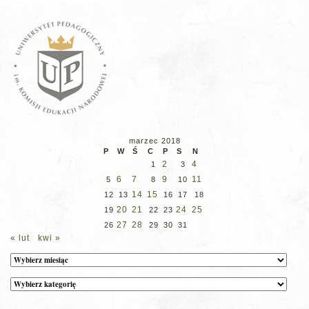
marzec 2018
P
W
Ś
C
P
S
N
2
4
1
3
6
7
9
11
5
8
10
14
15
12
13
16
17
18
20
21
24
25
19
22
23
27
28
26
29
30
31
« lut
kwi »
Archiwum
Kategorie
wpisów
na
stronie