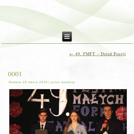
←
49. FMFT – Dzień Poezji
0001
Dodane
20 marca 2018
|
przez
dyrekcja