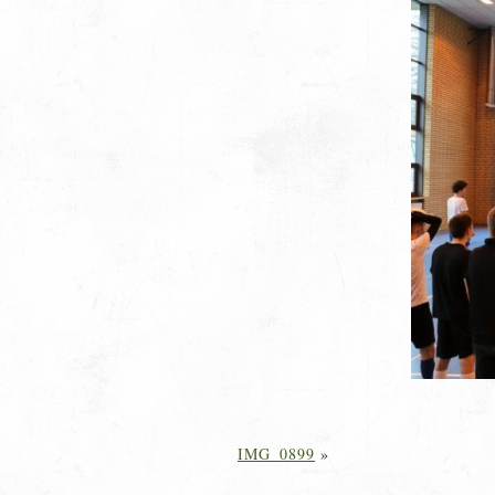
IMG_0899
»