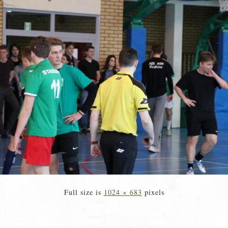
Full size is
1024 × 683
pixels