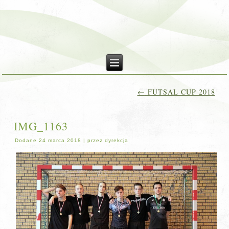
←
FUTSAL CUP 2018
IMG_1163
Dodane
24 marca 2018
|
przez
dyrekcja