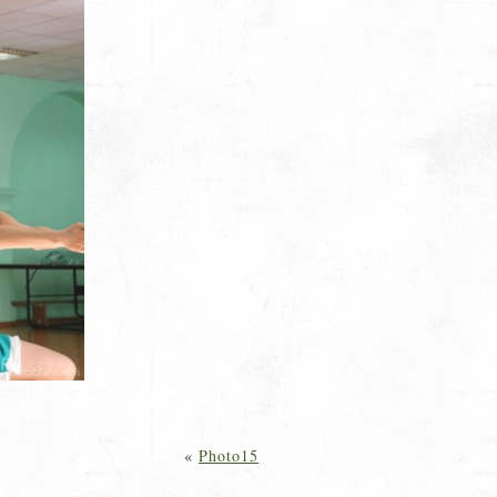
«
Photo15