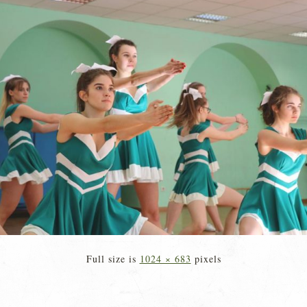
Full size is
1024 × 683
pixels