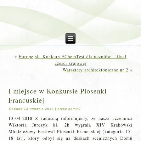
«
Europejski Konkurs EChemTest dla uczniów – finał
części krajowej
Warsztaty architektoniczne nr 2
»
I miejsce w Konkursie Piosenki
Francuskiej
Dodane
13 kwietnia 2018
|
przez
admin2
13-04-2018 Z radością informujemy, że nasza uczennica
Wiktoria Jurczyk kl. 2h wygrała XIV Krakowski
Młodzieżowy Festiwal Piosenki Francuskiej (kategoria 15-
18 lat), który odbył się na deskach scenicznych Domu