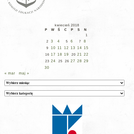
kwiecień 2018
P
W
Ś
C
P
S
N
1
3
4
6
8
2
5
7
10
11
12
13
14
15
9
17
18
19
21
22
16
20
24
27
28
29
23
25
26
30
« mar
maj »
Archiwum
Kategorie
wpisów
na
stronie