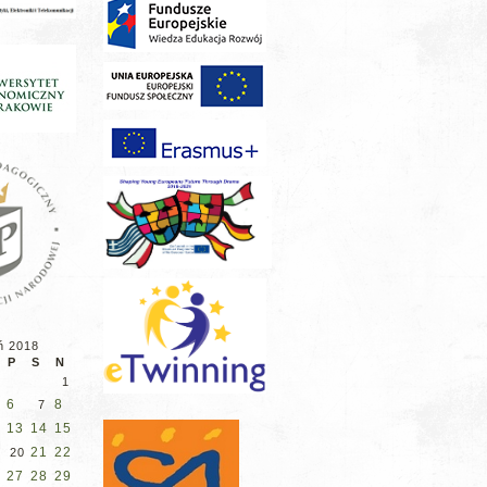
ń 2018
P
S
N
1
6
8
7
13
14
15
21
22
20
27
28
29
6