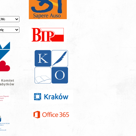
 Komitet
abytków