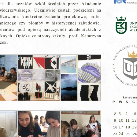
ych dla uczniów szkół średnich przez Akademię
odrzewskiego. Uczniowie zostali podzieleni na
lizowania konkretne zadania projektowe, m.in.
nniczego czy plomby w historycznej zabudowie.
udentów pod opieką nauczycieli akademickich z
knych. Opieka ze strony szkoły: prof. Katarzyna
zek.
kwiecie
P
W
Ś
C
3
4
2
5
10
11
12
9
17
18
19
16
24
23
25
2