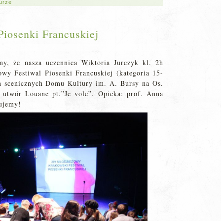
turze
Piosenki Francuskiej
my, że nasza uczennica Wiktoria Jurczyk kl. 2h
y Festiwal Piosenki Francuskiej (kategoria 15-
ch scenicznych Domu Kultury im. A. Bursy na Os.
 utwór Louane pt.”Je vole”. Opieka: prof. Anna
lujemy!