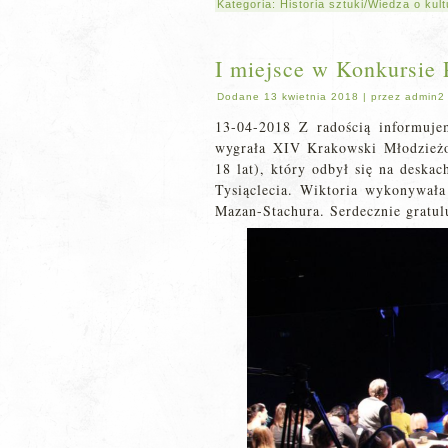
Kategoria:
Historia sztuki/Wiedza o kul
I miejsce w Konkursie 
Dodane
13 kwietnia 2018
|
przez
admin2
13-04-2018 Z radością informuje
wygrała XIV Krakowski Młodzieżow
18 lat), który odbył się na deska
Tysiąclecia. Wiktoria wykonywała
Mazan-Stachura. Serdecznie gratu