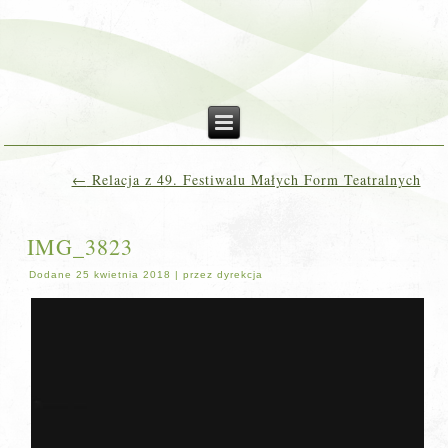
←
Relacja z 49. Festiwalu Małych Form Teatralnych
IMG_3823
Dodane
25 kwietnia 2018
|
przez
dyrekcja