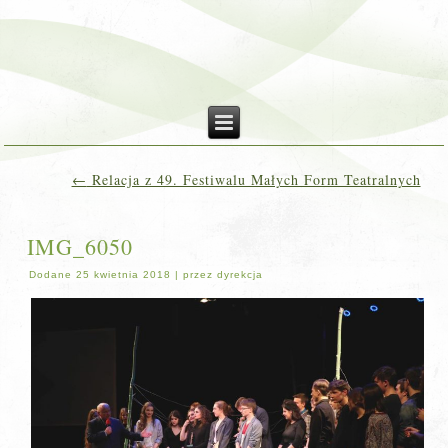
←
Relacja z 49. Festiwalu Małych Form Teatralnych
IMG_6050
Dodane
25 kwietnia 2018
|
przez
dyrekcja